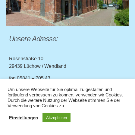
Unsere Adresse:
Rosenstraße 10
29439 Lüchow / Wendland
fon
05841 – 705 43
fax
05841 – 703 44
Um unsere Webseite für Sie optimal zu gestalten und
mail
kontakt (at) praxis-imig.de
fortlaufend verbessern zu können, verwenden wir Cookies.
Durch die weitere Nutzung der Webseite stimmen Sie der
Verwendung von Cookies zu.
So finden Sie zu uns in Lüchow:
Einstellungen
Akzeptieren