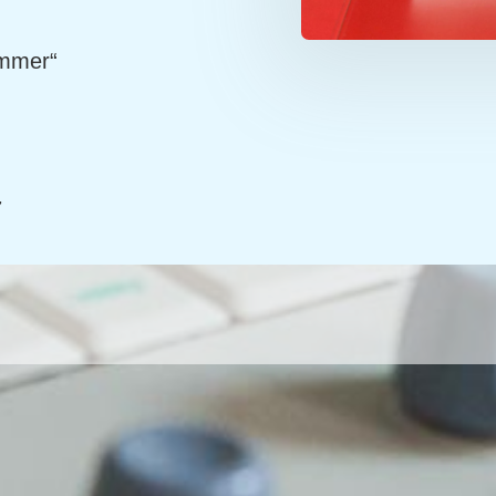
ummer“
7